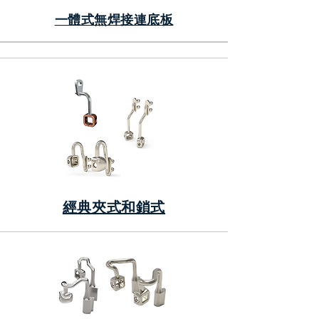
一體式無焊接連底板
經典夾式和鎖式