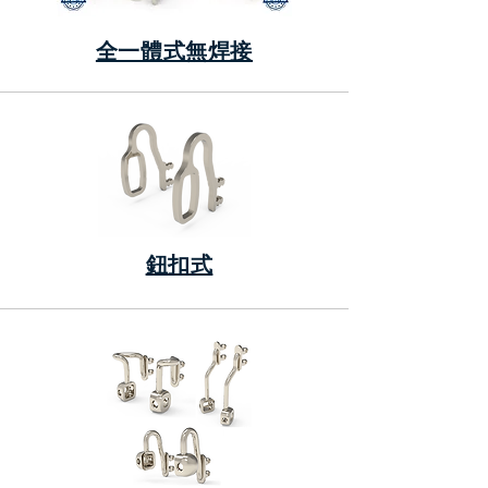
全一體式無焊接
鈕扣式