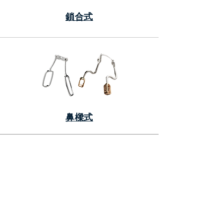
鎖合式
鼻樑式