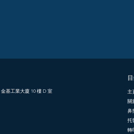
目
 金基工業大廈 10 樓 D 室
主
關
鼻
托
轉