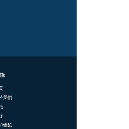
錄
頁
於我們
托
臂
印鋁紙