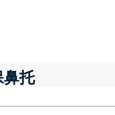
DUSTRIAL LIMITED
司
鼻托
托臂
轉印鋁紙
定製
產品目錄
聯
保鼻托