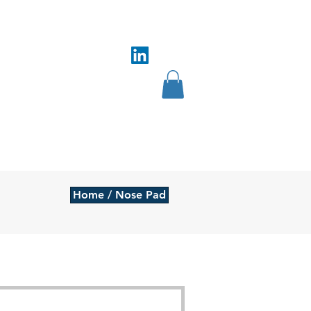
Follow us on
繫我們
Book Online
Home / Nose Pad